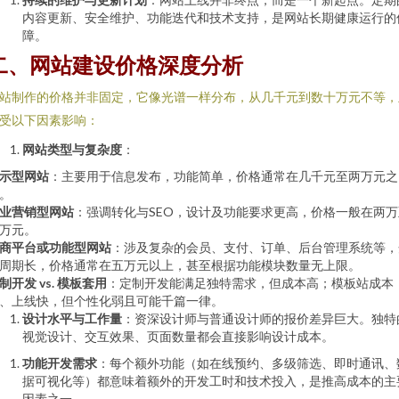
内容更新、安全维护、功能迭代和技术支持，是网站长期健康运行的
障。
二、网站建设价格深度分析
站制作的价格并非固定，它像光谱一样分布，从几千元到数十万元不等，
受以下因素影响：
网站类型与复杂度
：
示型网站
：主要用于信息发布，功能简单，价格通常在几千元至两万元之
。
业营销型网站
：强调转化与SEO，设计及功能要求更高，价格一般在两万
万元。
商平台或功能型网站
：涉及复杂的会员、支付、订单、后台管理系统等，
周期长，价格通常在五万元以上，甚至根据功能模块数量无上限。
制开发 vs. 模板套用
：定制开发能满足独特需求，但成本高；模板站成本
、上线快，但个性化弱且可能千篇一律。
设计水平与工作量
：资深设计师与普通设计师的报价差异巨大。独特
视觉设计、交互效果、页面数量都会直接影响设计成本。
功能开发需求
：每个额外功能（如在线预约、多级筛选、即时通讯、
据可视化等）都意味着额外的开发工时和技术投入，是推高成本的主
因素之一。