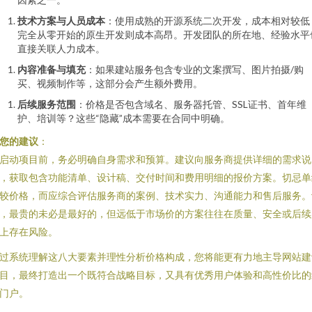
技术方案与人员成本
：使用成熟的开源系统二次开发，成本相对较低
完全从零开始的原生开发则成本高昂。开发团队的所在地、经验水平
直接关联人力成本。
内容准备与填充
：如果建站服务包含专业的文案撰写、图片拍摄/购
买、视频制作等，这部分会产生额外费用。
后续服务范围
：价格是否包含域名、服务器托管、SSL证书、首年维
护、培训等？这些“隐藏”成本需要在合同中明确。
您的建议
：
启动项目前，务必明确自身需求和预算。建议向服务商提供详细的需求说
，获取包含功能清单、设计稿、交付时间和费用明细的报价方案。切忌单
较价格，而应综合评估服务商的案例、技术实力、沟通能力和售后服务。
，最贵的未必是最好的，但远低于市场价的方案往往在质量、安全或后续
上存在风险。
过系统理解这八大要素并理性分析价格构成，您将能更有力地主导网站建
目，最终打造出一个既符合战略目标，又具有优秀用户体验和高性价比的
门户。