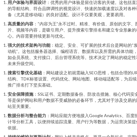
用户体验与界面设计
：优秀的用户体验是留住访客的关键。这包括直
的导航结构、符合品牌调性的视觉设计、快速的加载速度以及对各种
备（尤其是移动端）的良好适配。设计不仅要美观，更要易用。
高质量的内容
：“内容为王”永不过时。精准、有价值、原创的文字、
片、视频等内容，是吸引用户、提升搜索引擎排名和建立专业形象的
心。内容需要持续更新与优化。
强大的技术架构与功能
：稳定、安全、可扩展的技术后台是网站的“
动机”。这包括服务器选择、编程语言、数据库以及所需的具体功能
如会员系统、支付接口、后台管理系统等。技术决定了网站的稳定性
未来升级空间。
搜索引擎优化基础
：网站建设之初就需融入SEO思维，包括合理的UR
结构、TDK标签设置、代码优化、网站地图、移动端适配等，为后续
推广排名打下坚实基础。
安全保障措施
：SSL证书、定期数据备份、防攻击措施、核心代码安
等是保护网站和用户数据不受威胁的必备环节，尤其对于涉及交易的
站至关重要。
数据分析与整合能力
：网站应能方便地接入Google Analytics、百度
计等分析工具，以便持续追踪流量、用户行为等数据，为运营决策提
依据。
持续的维护与更新计划
：网站上线并非终点，而是一个新起点。定期